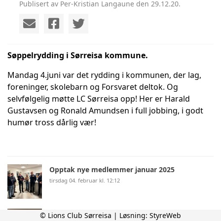
Publisert av Per-Kristian Langaune den 29.12.20.
Søppelrydding i Sørreisa kommune.
Mandag 4.juni var det rydding i kommunen, der lag,
foreninger, skolebarn og Forsvaret deltok. Og
selvfølgelig møtte LC Sørreisa opp! Her er Harald
Gustavsen og Ronald Amundsen i full jobbing, i godt
humør tross dårlig vær!
Opptak nye medlemmer januar 2025
tirsdag 04. februar kl. 12:12
Julebord på Sørreisa Helsesenter
© Lions Club Sørreisa | Løsning:
StyreWeb