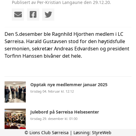
Publisert av Per-Kristian Langaune den 29.12.20.
Den 5.desember ble Ragnhild Hjorthen medlem i LC
Sørreisa. Harald Gustavsen stod for den høytidsfulle
sermonien, sekretær Andreas Edvardsen og president
Torfinn Hanssen bivåner det hele.
Opptak nye medlemmer januar 2025
tirsdag 04. februar kl. 12:12
Julebord på Sørreisa Helsesenter
tirsdag 29. desember kl. 01:00
© Lions Club Sørreisa | Løsning:
StyreWeb