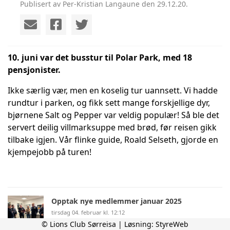
Publisert av Per-Kristian Langaune den 29.12.20.
10. juni var det busstur til Polar Park, med 18
pensjonister.
Ikke særlig vær, men en koselig tur uannsett. Vi hadde
rundtur i parken, og fikk sett mange forskjellige dyr,
bjørnene Salt og Pepper var veldig populær! Så ble det
servert deilig villmarksuppe med brød, før reisen gikk
tilbake igjen. Vår flinke guide, Roald Selseth, gjorde en
kjempejobb på turen!
Opptak nye medlemmer januar 2025
tirsdag 04. februar kl. 12:12
© Lions Club Sørreisa | Løsning:
StyreWeb